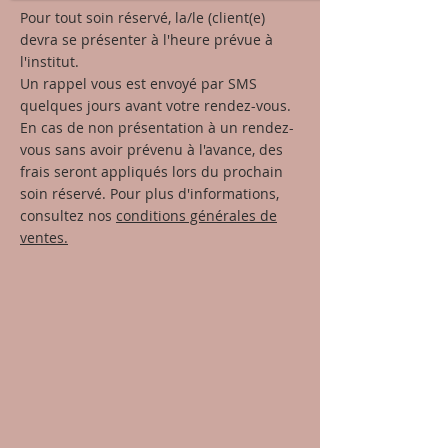
Pour tout soin réservé, la/le (client(e)
devra se présenter à l'heure prévue à
l'institut.
Un rappel vous est envoyé par SMS
quelques jours avant votre rendez-vous.
En cas de non présentation à un rendez-
vous sans avoir prévenu à l'avance, des
frais seront appliqués lors du prochain
soin réservé. Pour plus d'informations,
consultez nos
conditions générales de
ventes.