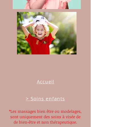
Accueil
> Soins enfants
*Les massages bien être ou modelages
,
sont uniquement des soins à visée de
de
bien-être et
non th
érapeutique.