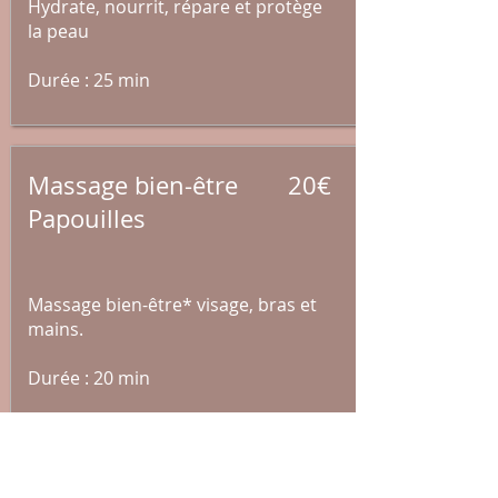
Hydrate, nourrit, répare et protège
la peau
Durée : 25 min
Massage bien-être
20€
Papouilles
Massage bien-être* visage, bras et
mains.
Durée : 20 min
Pour tout soin réservé, la/le (client(e)
devra se présenter à l'heure prévue à
l'institut.