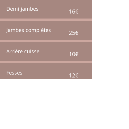
Demi jambes
16€
Jambes complètes
25€
Arrière cuisse
10€
Fesses
12€
Maillot classique
11€
Maillot échancré
16€