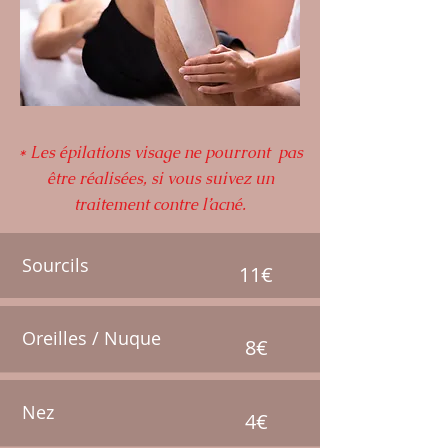
* Les épilations visage ne pourront pas
être réalisées, si vous suivez un
traitement contre l’acné.
Sourcils
11€
Oreilles / Nuque
8€
Nez
4€