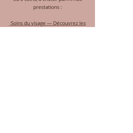
prestations :
Soins du visage — Découvrez les
forfaits
Massages bien-être — Découvrez
les forfaits
Votre esthéticienne
Mesdames
Messieurs
Contact
Conditions générales de vente