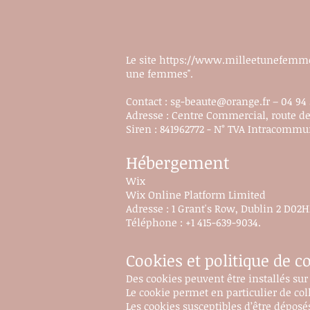
Le site
https://www.milleetunefemm
une femmes".
Contact :
sg-beaute@orange.fr
– 04 94 
Adresse :
Centre Commercial, route de
Siren : 841962772 -
N° TVA Intracommun
Hébergement
Wix
Wix Online Platform Limited
Adresse : 1 Grant's Row, Dublin 2 D02H
Téléphone : +1 415-639-9034.
Cookies et politique de c
Des cookies peuvent être installés sur l
Le cookie permet en particulier de coll
Les cookies susceptibles d’être déposés