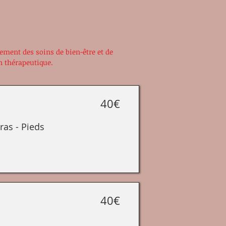
uement des soins de
bien-être et de
n th
érapeutique.
40€
ras - Pieds
40€