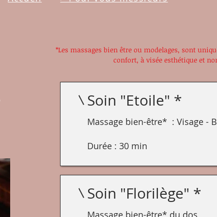
*Les massages bien être ou modelages
, sont uniq
confort,
à visée esthétique et no
s
Soin "Etoile" *
Massage bien-être* : Visage - B
Durée : 30 min
Soin "Florilège" *
Massage bien-être* du dos