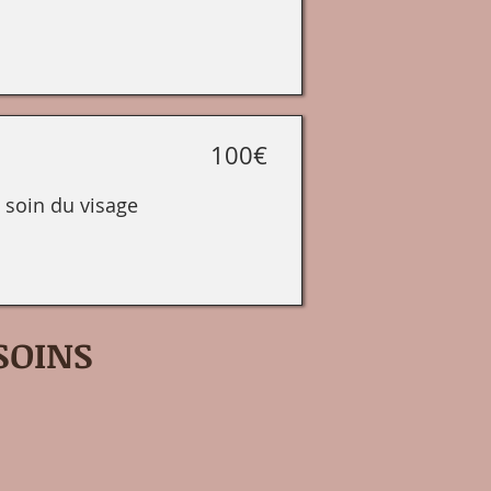
100€
 soin du visage
SOINS