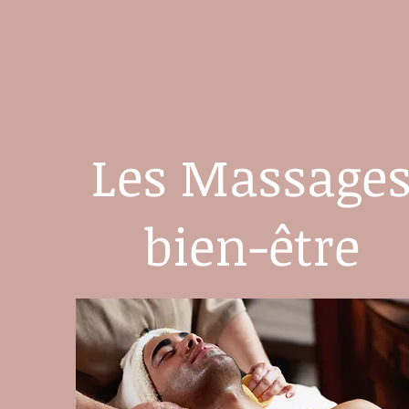
Les Massage
bien-être