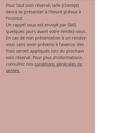
Pour tout soin réservé, la/le (client(e)
devra se présenter à l'heure prévue à
l'institut.
Un rappel vous est envoyé par SMS
quelques jours avant votre rendez-vous.
En cas de non présentation à un rendez-
vous sans avoir prévenu à l'avance, des
frais seront appliqués lors du prochain
soin réservé. Pour plus d'informations,
consultez nos
conditions générales de
ventes.